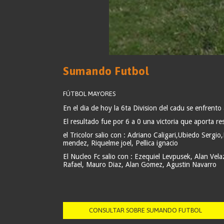
Sumando Futbol
FÚTBOL MAYORES
En el dia de hoy la 6ta Division del cadu se enfrento
El resultado fue por 6 a 0 una victoria que aporta res
el Tricolor salio con : Adriano Caligari,Ubiedo Serg
mendez, Riquelme joel, Pellica ignacio
El Nucleo Fc salio con : Ezequiel Levpusek, Alan Vel
Rafael, Mauro Diaz, Alan Gomez, Agustin Navarro
CONSULTAR SOBRE SUMANDO FUTBOL