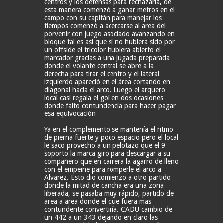
centros y los defensas para rechazarla, de
esta manera comenzó a ganar metros en el
campo con su capitán para manejar los
tiempos comenzó a acercarse al area del
porvenir con juego asociado avanzando en
bloque tal es asi que si no hubiera sido por
un offside el tricolor hubiera abierto el
marcador gracias a una jugada preparada
donde el volante central se abre a la
derecha para tirar el centro y el lateral
izquierdo apareció en el área cortando en
diagonal hacia el arco. Luego el arquero
local casi regala el gol en dos ocasiones
donde falto contundencia para hacer pagar
esa equivocación
Ya en el complemento se mantenía el ritmo
de pierna fuerte y poco espacio pero el local
le saco provecho a un pelotazo que el 9
soporto la marca giro para descargar a su
compañero que en carrera la agarro de lleno
con el empeine para romperle el arco a
Alvarez. Esto dio comienzo a otro partido
donde la mitad de cancha era una zona
liberada, se pasaba muy rápido, partido de
area a area donde el que fuera mas
contundente convertiría. CADU cambio de
un 442 a un 343 dejando en claro las