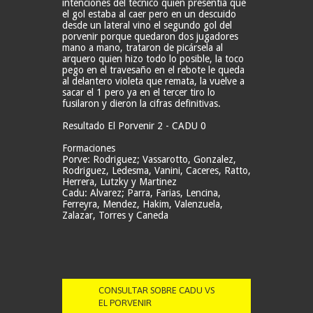
intenciones del técnico quien presentía que
el gol estaba al caer pero en un descuido
desde un lateral vino el segundo gol del
porvenir porque quedaron dos jugadores
mano a mano, trataron de picársela al
arquero quien hizo todo lo posible, la toco
pego en el travesaño en el rebote le queda
al delantero violeta que remata, la vuelve a
sacar el 1 pero ya en el tercer tiro lo
fusilaron y dieron la cifras definitivas.
Resultado El Porvenir 2 - CADU 0
Formaciones
Porve: Rodriguez; Vassarotto, Gonzalez,
Rodriguez, Ledesma, Vanini, Caceres, Ratto,
Herrera, Lutzky y Martinez
Cadu: Alvarez; Parra, Farias, Lencina,
Ferreyra, Mendez, Hakim, Valenzuela,
Zalazar, Torres y Caneda
CONSULTAR SOBRE CADU VS
EL PORVENIR