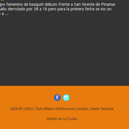
quipo femenino de basquet debuto Frente a San Vicente de Pinamar
salio derrotado por 38 a 16 pero para la primera fecha se vio un
a ...
2026
© CADU, Club Atletico Defensores Unidos, Santa Teresita
Hecho en La Costa